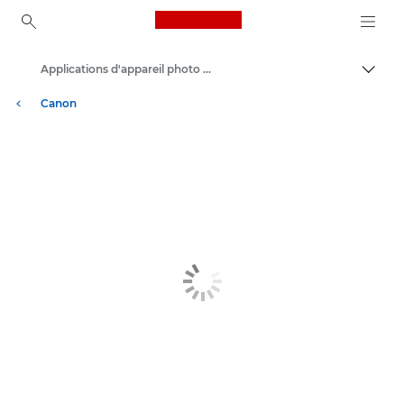
Canon Logo, back to ho
Applications d'appareil photo et d'imprimante Canon
Bascul
Canon