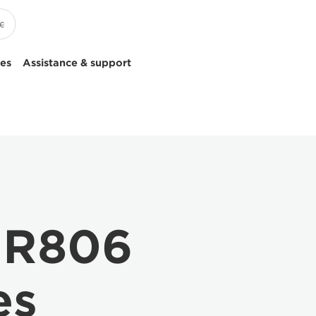
ces
Assistance & support
 R806
es