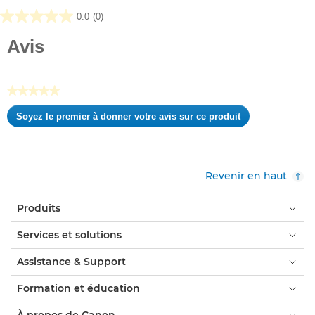
0.0
(0)
0.0
sur
Avis
5
étoiles.
★★★★★
Aucune
Soyez le premier à donner votre avis sur ce produit
valeur
.
de
Cette
notation
action
entraînera
Revenir en haut
l'ouverture
d'une
Produits
boîte
de
Services et solutions
dialogue.
Assistance & Support
Formation et éducation