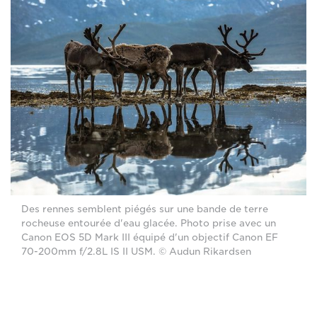
Des rennes semblent piégés sur une bande de terre
rocheuse entourée d'eau glacée. Photo prise avec un
Canon EOS 5D Mark III équipé d'un objectif Canon EF
70-200mm f/2.8L IS II USM. © Audun Rikardsen