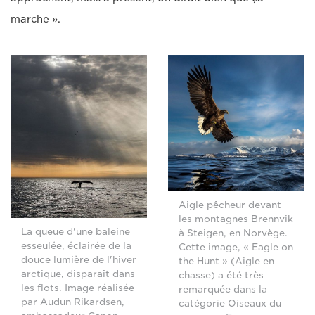
marche ».
Aigle pêcheur devant
les montagnes Brennvik
La queue d'une baleine
à Steigen, en Norvège.
esseulée, éclairée de la
Cette image, « Eagle on
douce lumière de l'hiver
the Hunt » (Aigle en
arctique, disparaît dans
chasse) a été très
les flots. Image réalisée
remarquée dans la
par Audun Rikardsen,
catégorie Oiseaux du