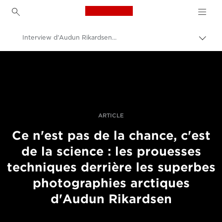
Canon Logo, back to h
Interview d'Audun Rikardsen, photographe spécialisé dans la photographie marine et animalière
Bascu
entre
Canon
les
fils
Vidéo et photographie professionnelles
d'Ari
Histoires
ARTICLE
Ce n'est pas de la chance, c'est
de la science : les prouesses
techniques derrière les superbes
photographies arctiques
d'Audun Rikardsen