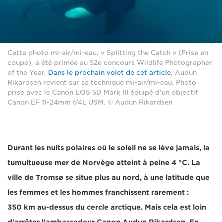
Cette photo mi-air/mi-eau, « Splitting the Catch » (Prise en
coupe), a été primée au 52e concours Wildlife Photographer
of the Year.
Dans le prochain volet de cet article
, Audun
Rikardsen revient sur sa technique mi-air/mi-eau. Photo
prise avec le Canon EOS 5D Mark III équipé d'un objectif
Canon EF 11-24mm f/4L USM. © Audun Rikardsen
Durant les nuits polaires où le soleil ne se lève jamais, la
tumultueuse mer de Norvège atteint à peine 4 °C. La
ville de Tromsø se situe plus au nord, à une latitude que
les femmes et les hommes franchissent rarement :
350 km au-dessus du cercle arctique. Mais cela est loin