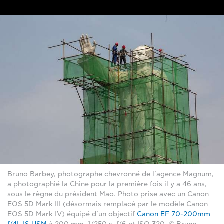
Bruno Barbey, photographe chevronné de l'agence Magnum,
a photographié la Chine pour la première fois il y a 46 ans,
sous le règne du président Mao. Photo prise avec un Canon
EOS 5D Mark III (désormais remplacé par le modèle Canon
EOS 5D Mark IV) équipé d'un objectif
Canon EF 70-200mm