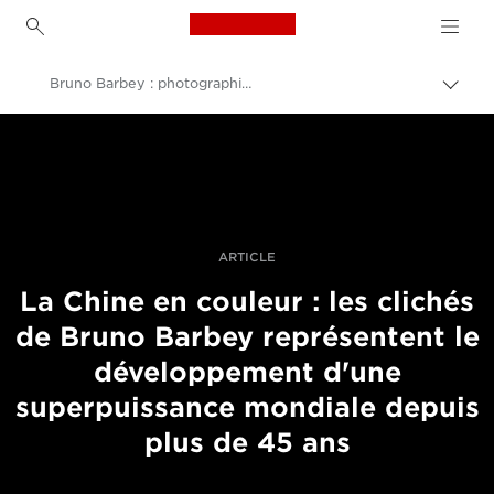
Canon Logo, back to h
Bruno Barbey : photographier la Chine
Bascu
entre
Canon
les
fils
Vidéo et photographie professionnelles
d'Ari
Histoires
ARTICLE
La Chine en couleur : les clichés
de Bruno Barbey représentent le
développement d'une
superpuissance mondiale depuis
plus de 45 ans