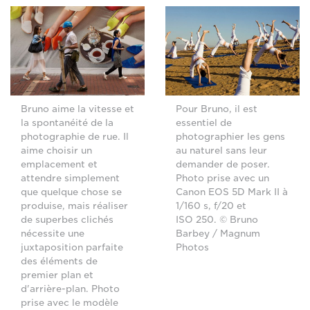
Bruno aime la vitesse et
Pour Bruno, il est
la spontanéité de la
essentiel de
photographie de rue. Il
photographier les gens
aime choisir un
au naturel sans leur
emplacement et
demander de poser.
attendre simplement
Photo prise avec un
que quelque chose se
Canon EOS 5D Mark II à
produise, mais réaliser
1/160 s, f/20 et
de superbes clichés
ISO 250. © Bruno
nécessite une
Barbey / Magnum
juxtaposition parfaite
Photos
des éléments de
premier plan et
d'arrière-plan. Photo
prise avec le modèle