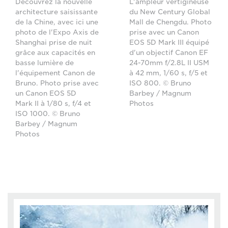
Découvrez la nouvelle
L'ampleur vertigineuse
architecture saisissante
du New Century Global
de la Chine, avec ici une
Mall de Chengdu. Photo
photo de l'Expo Axis de
prise avec un Canon
Shanghai prise de nuit
EOS 5D Mark III équipé
grâce aux capacités en
d'un objectif Canon EF
basse lumière de
24-70mm f/2.8L II USM
l'équipement Canon de
à 42 mm, 1/60 s, f/5 et
Bruno. Photo prise avec
ISO 800. © Bruno
un Canon EOS 5D
Barbey / Magnum
Mark II à 1/80 s, f/4 et
Photos
ISO 1000. © Bruno
Barbey / Magnum
Photos