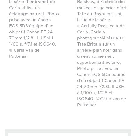
la série Rembrandt de
Balshaw, directrice des
Carla utilise un
musées et galeries d'art
éclairage naturel. Photo
Tate au Royaume-Uni,
prise avec un Canon
issue de la série
EOS 5DS équipé d'un
« Artfully Dressed » de
objectif Canon EF 24-
Carla. Carla a
70mm f/2.8L II USM à
photographié Maria au
1/60 s, f/7.1 et ISO640.
Tate Britain sur un
© Carla van de
arrière-plan noir dans
Puttelaar
un environnement
superbement éclairé.
Photo prise avec un
Canon EOS 5DS équipé
d'un objectif Canon EF
24-70mm f/2.8L II USM
à 1/100 s, f/2.8 et
ISO640. © Carla van de
Puttelaar