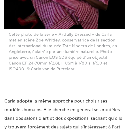
Cette photo de la série « Artfully Dressed » de Carla
met en scène Zoe Whitley, conservatrice de la section
Art international du musée Tate Modern de Londres, en
Angleterre, éclairée par une lumière naturelle. Photo
prise avec un Canon EOS 5DS équipé d'un objectif
Canon EF 24-70mm f/2.8L II USM à 1/80 s, f/5,0 et
ISO400. © Carla van de Puttelaar
Carla adopte la même approche pour choisir ses
modèles humains. Elle cherche en général ses modèles
dans des salons d'art et des expositions, sachant qu'elle
y trouvera forcément des sujets qui s'intéressent à l'art.