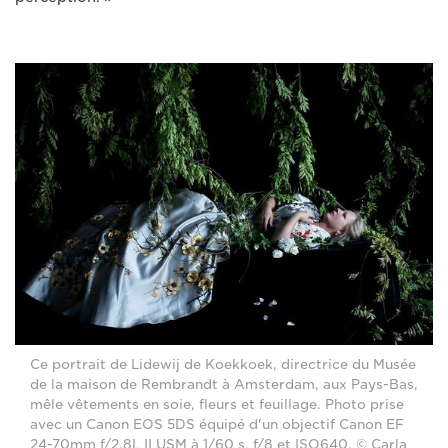
Ce portrait de Lidewij de Koekkoek, directrice du Musée
de la maison de Rembrandt à Amsterdam, aux Pays-Bas,
mêle vêtements en soie, fleurs et feuillage. Photo prise
avec un Canon EOS 5DS équipé d'un objectif Canon EF
24-70mm f/2.8L II USM à 1/60 s, f/8 et ISO640. © Carla