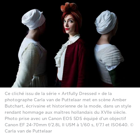
Ce cliché issu de la série « Artfully Dressed » de la
photographe Carla van de Puttelaar met en scène Amber
Butchart, écrivaine et historienne de la mode, dans un style
rendant hommage aux maîtres hollandais du XVIIe siècle.
Photo prise avec un Canon EOS 5DS équipé d'un objectif
Canon EF 24-70mm f/2.8L II USM à 1/60 s, f/7.1 et ISO640. ©
Carla van de Puttelaar