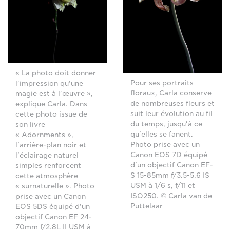
« La photo doit donner
Pour ses portraits
l'impression qu'une
floraux, Carla conserve
magie est à l'œuvre »,
de nombreuses fleurs et
explique Carla. Dans
suit leur évolution au fil
cette photo issue de
du temps, jusqu'à ce
son livre
qu'elles se fanent.
« Adornments »,
Photo prise avec un
l'arrière-plan noir et
Canon EOS 7D équipé
l'éclairage naturel
d'un objectif Canon EF-
simples renforcent
S 15-85mm f/3.5-5.6 IS
cette atmosphère
USM à 1/6 s, f/11 et
« surnaturelle ». Photo
ISO250. © Carla van de
prise avec un Canon
Puttelaar
EOS 5DS équipé d'un
objectif Canon EF 24-
70mm f/2.8L II USM à