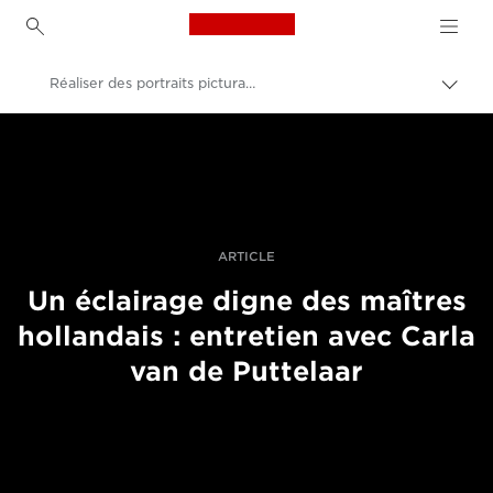
Canon Logo, back to h
Réaliser des portraits picturaux avec Carla van de Puttelaar
Bascu
entre
Canon
les
fils
Vidéo et photographie professionnelles
d'Ari
Histoires
ARTICLE
Un éclairage digne des maîtres
hollandais : entretien avec Carla
van de Puttelaar