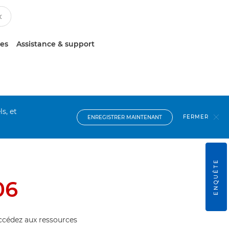
ces
Assistance & support
s, et
FERMER
ENREGISTRER MAINTENANT
ENQUÊTE
06
accédez aux ressources