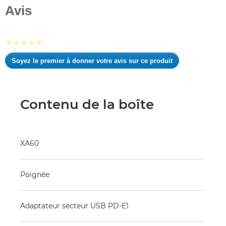
sur
Avis
5
étoiles.
★★★★★
Aucune
Soyez le premier à donner votre avis sur ce produit
valeur
.
de
Cette
notation
action
entraînera
Contenu de la boîte
l'ouverture
d'une
boîte
de
XA60
dialogue.
Poignée
Adaptateur secteur USB PD-E1