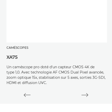
CAMÉSCOPES
C
XA75
X
Un caméscope pro doté d'un capteur CMOS 4K de
U
type 1,0. Avec technologie AF CMOS Dual Pixel avancée,
t
zoom optique 15x, stabilisation sur 5 axes, sorties 3G-SDI,
so
HDMI et diffusion UVC.
se