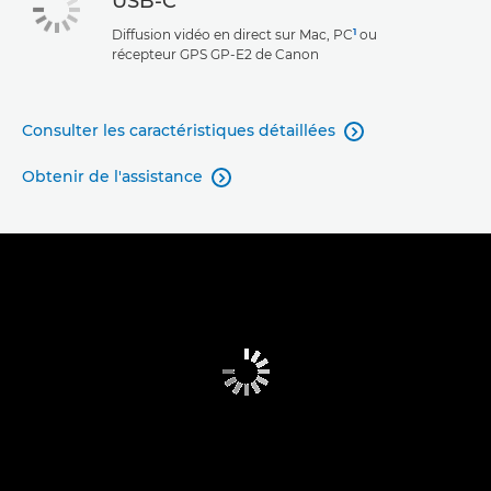
USB-C
1
Diffusion vidéo en direct sur Mac, PC
ou
récepteur GPS GP-E2 de Canon
Consulter les caractéristiques détaillées

Obtenir de l'assistance
