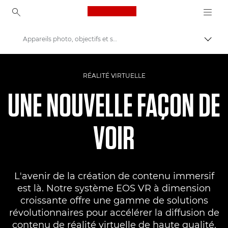
Canon Logo, back to ho
Appareils photo, objectifs et systèmes Canon VR
Bascul
Canon
RÉALITÉ VIRTUELLE
UNE NOUVELLE FAÇON DE
VOIR
L'avenir de la création de contenu immersif
est là. Notre système EOS VR à dimension
croissante offre une gamme de solutions
révolutionnaires pour accélérer la diffusion de
contenu de réalité virtuelle de haute qualité.