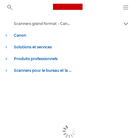
Canon Logo, back to ho
Scanners grand format - Canon Luxembourg
Bascul
Canon
Solutions et services
Produits professionnels
Scanners pour le bureau et la maison