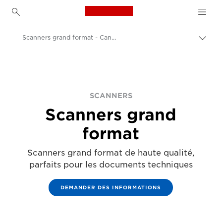
Canon Logo, back to h
Scanners grand format - Canon Luxembourg
Bascu
Canon
Solutions et services
Produits professionnels
SCANNERS
Scanners grand
Scanners pour le bureau et la maison
format
Scanners grand format de haute qualité,
parfaits pour les documents techniques
DEMANDER DES INFORMATIONS