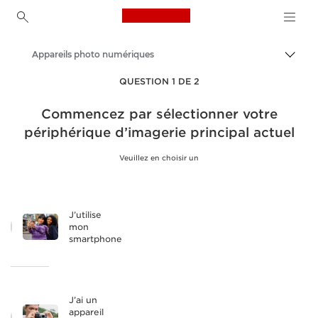
Canon Logo, back to ho
Appareils photo numériques
Bascul
Canon
QUESTION 1 DE 2
Commencez par sélectionner votre
périphérique d’imagerie principal actuel
Veuillez en choisir un
J’utilise
mon
smartphone
J’ai un
appareil