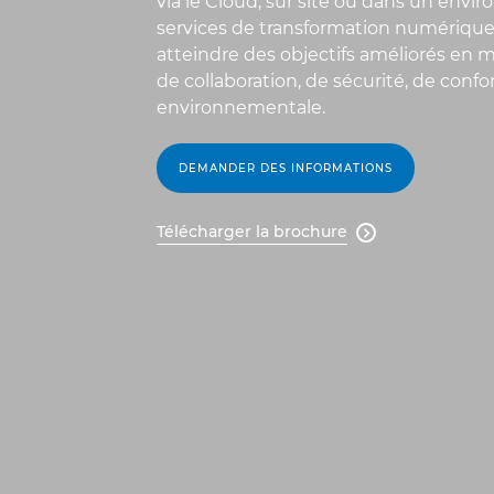
via le Cloud, sur site ou dans un env
services de transformation numérique
atteindre des objectifs améliorés en m
de collaboration, de sécurité, de confo
environnementale.
DEMANDER DES INFORMATIONS
Télécharger la brochure
