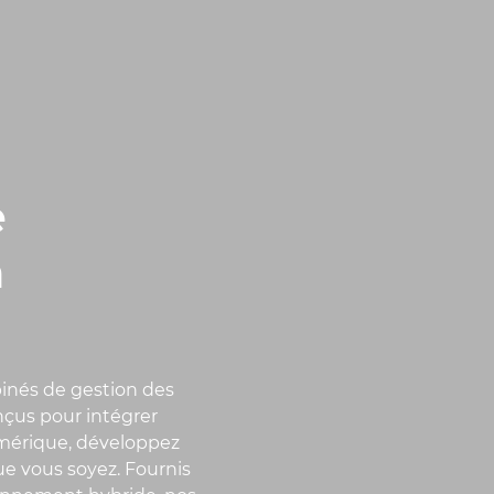
e
n
binés de gestion des
nçus pour intégrer
umérique, développez
e vous soyez. Fournis