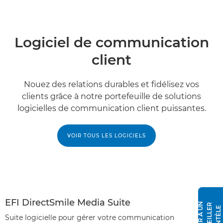
Logiciel de communication
client
Nouez des relations durables et fidélisez vos
clients grâce à notre portefeuille de solutions
logicielles de communication client puissantes.
VOIR TOUS LES LOGICIELS
EFI DirectSmile Media Suite
P
A
R
L
E
R
À
N
C
O
N
S
E
I
L
L
E
R
C
L
I
E
N
T
È
L
U
E
Suite logicielle pour gérer votre communication