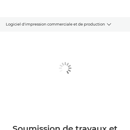
Logiciel d'impression commerciale et de production
SOUMISSION DE TRAVAUX ET PREPRESSE
GESTION DE LA PRODUCTION ET IMPRESSION
GESTION DES PERIPHERIQUES ET COMPTABILITE
LOGICIEL DE COMMUNICATION CLIENT
AUTRES LOGICIELS
DEMANDER DES INFORMATIONS
Soumission de travaux et