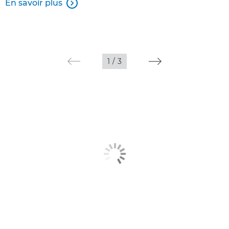
En savoir plus

1
/
3