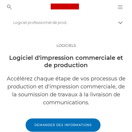
Canon Logo, back to ho
Logiciel professionnel de production et d'impression commerciale
Bascul
Canon
Solutions et services
LOGICIELS
Produits professionnels
Logiciel d'impression commerciale et
de production
Logiciels professionnels
Accélérez chaque étape de vos processus de
production et d'impression commerciale, de
la soumission de travaux à la livraison de
communications.
DEMANDER DES INFORMATIONS