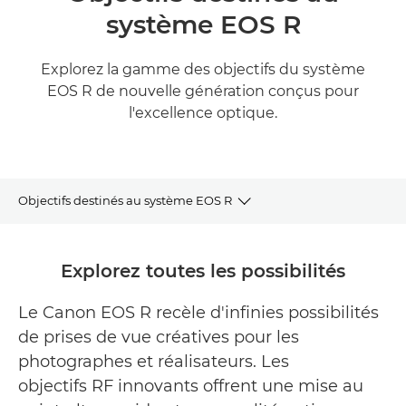
système EOS R
Explorez la gamme des objectifs du système
EOS R de nouvelle génération conçus pour
l'excellence optique.
Objectifs destinés au système EOS R
Gamme d'objectifs RF
Explorez toutes les possibilités
Objectifs RF phares
Le Canon EOS R recèle d'infinies possibilités
de prises de vue créatives pour les
Produits associés
photographes et réalisateurs. Les
objectifs RF innovants offrent une mise au