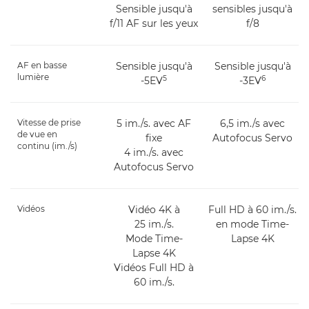
Sensible jusqu'à
sensibles jusqu'à
f/11 AF sur les yeux
f/8
AF en basse
Sensible jusqu'à
Sensible jusqu'à
lumière
5
6
-5EV
-3EV
Vitesse de prise
5 im./s. avec AF
6,5 im./s avec
de vue en
fixe
Autofocus Servo
continu (im./s)
4 im./s. avec
Autofocus Servo
Vidéos
Vidéo 4K à
Full HD à 60 im./s.
25 im./s.
en mode Time-
Mode Time-
Lapse 4K
Lapse 4K
Vidéos Full HD à
60 im./s.