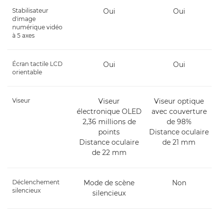
Stabilisateur
Oui
Oui
d'image
numérique vidéo
à 5 axes
Écran tactile LCD
Oui
Oui
orientable
Viseur
Viseur
Viseur optique
électronique OLED
avec couverture
2,36 millions de
de 98%
points
Distance oculaire
Distance oculaire
de 21 mm
de 22 mm
Déclenchement
Mode de scène
Non
silencieux
silencieux