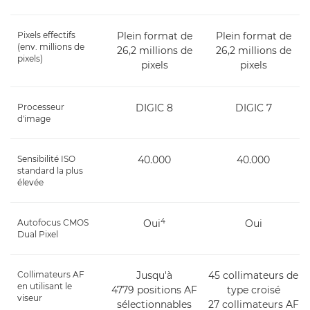
Pixels effectifs
Plein format de
Plein format de
(env. millions de
26,2 millions de
26,2 millions de
pixels)
pixels
pixels
Processeur
DIGIC 8
DIGIC 7
d'image
Sensibilité ISO
40.000
40.000
standard la plus
élevée
4
Autofocus CMOS
Oui
Oui
Dual Pixel
Collimateurs AF
Jusqu'à
45 collimateurs de
en utilisant le
4779 positions AF
type croisé
viseur
sélectionnables
27 collimateurs AF