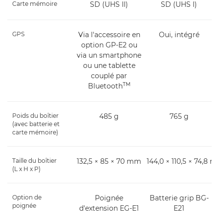
Carte mémoire
SD (UHS II)
SD (UHS I)
GPS
Via l'accessoire en
Oui, intégré
option GP-E2 ou
via un smartphone
ou une tablette
couplé par
TM
Bluetooth
Poids du boîtier
485 g
765 g
(avec batterie et
carte mémoire)
Taille du boîtier
132,5 × 85 × 70 mm
144,0 × 110,5 × 74,8 
(L x H x P)
Option de
Poignée
Batterie grip BG-
poignée
d'extension EG-E1
E21