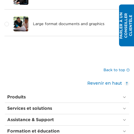
P
A
R
L
E
R
À
N
C
O
N
S
E
I
L
L
E
C
L
I
E
N
T
È
L
R
U
E
Large format documents and graphics
Back to top
Revenir en haut
Produits
Services et solutions
Assistance & Support
Formation et éducation