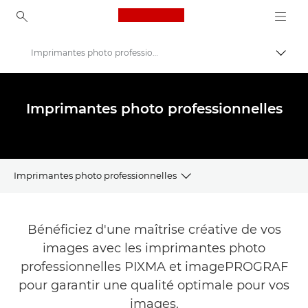
Canon Logo, back to ho
Imprimantes photo professionnelles Canon
Bascul
Canon
Imprimantes Canon
Imprimantes photo professionnelles
Imprimantes photo professionnelles
Outil de recherche d'imprimantes
Bénéficiez d'une maîtrise créative de vos
Gamme d'imprimantes photo professionnelles
images avec les imprimantes photo
professionnelles PIXMA et imagePROGRAF
Support pour les imprimantes
pour garantir une qualité optimale pour vos
images.