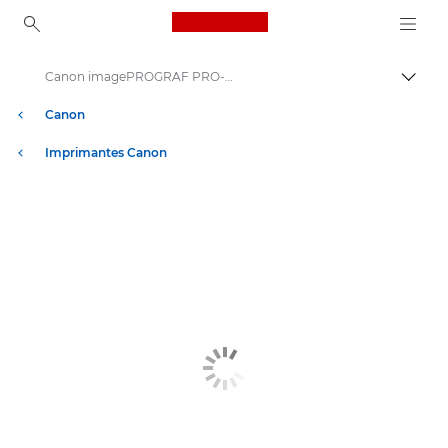
Canon Logo, back to ho
Canon imagePROGRAF PRO-1100 : imprimante de bureau A2
Bascul
Canon
Imprimantes Canon