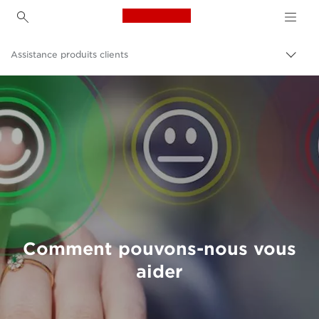
Canon Logo, back to h
Assistance produits clients
Bascu
Canon
Comment pouvons-nous vous
aider