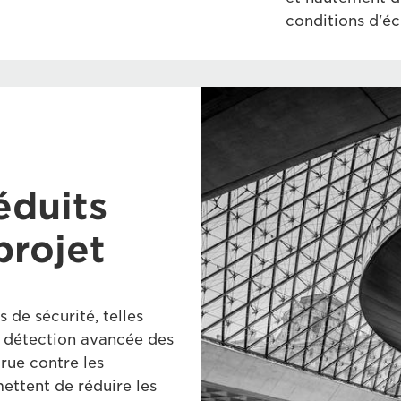
conditions d'éc
éduits
projet
 de sécurité, telles
e détection avancée des
rue contre les
ettent de réduire les