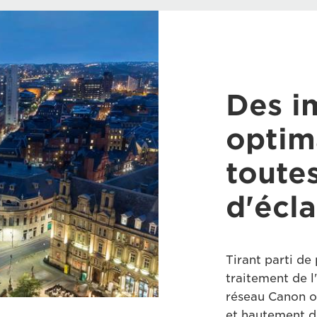
Des i
optim
toutes
d'écl
Tirant parti de
traitement de l
réseau Canon o
et hautement dé