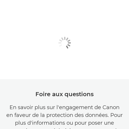
Canon Afrique du Sud

Canon Swaziland

Canon Tanzanie

Canon Togo

Canon Tunisie

Canon Ouganda

Canon Sahara occidental

Foire aux questions
Canon Zimbabwe

En savoir plus sur l'engagement de Canon
Canon Zambie

en faveur de la protection des données. Pour
plus d'informations ou pour poser une