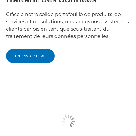
Canon Madagascar

Grâce à notre solide portefeuille de produits, de
Canon Malawi

services et de solutions, nous pouvons assister nos
clients parfois en tant que sous-traitant du
Canon Mali

traitement de leurs données personnelles.
Canon Mauritanie

EN SAVOIR PLUS
Canon Maurice

Canon Mayotte

Canon Maroc

Canon Mozambique

Canon Namibie

Canon Niger
