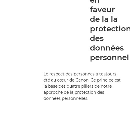
en
faveur
GOUVERNANCE EN MATIÈRE DE DONNÉES
de la la
PERSONNELLES
protectio
POLITIQUES MATIERE DE PROTECTION DES DONNEES
des
PERSONNELLES
données
DROITS DES PERSONNES CONCERNÉES
personnel
Mesures techniques et organisationnelles
Le respect des personnes a toujours
été au cœur de Canon. Ce principe est
Canon en tant que sous-traitant de données
la base des quatre piliers de notre
approche de la protection des
L'engagement de Canon en matière de RESPONSABILITÉ
données personnelles.
SOCIÉTALE DES ENTREPRISES
FAQ sur LES DONNÉES PERSONNELLES