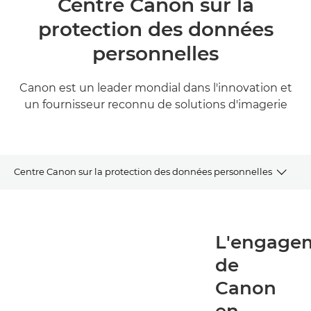
Centre Canon sur la
protection des données
personnelles
Canon est un leader mondial dans l'innovation et
un fournisseur reconnu de solutions d'imagerie
Centre Canon sur la protection des données personnelles
L'engagement de Canon en faveur de la PROTECTION DES
DONNÉES PERSONNELLES
L'engage
Principes de protection des données
de
Canon
L'engagement de Canon EN MATIÈRE DE
RESPONSABILISATION