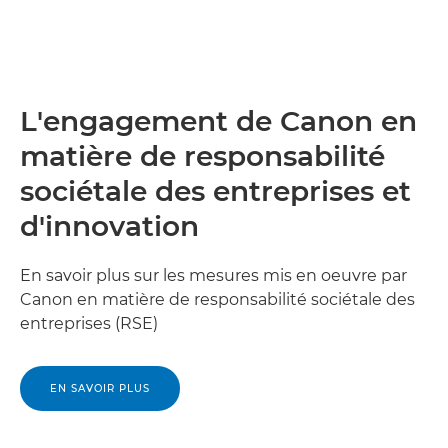
Canon Nigeria

Canon Afrique du Nord

Canon Île de la Réunion
L'engagement de Canon en

matière de responsabilité
Canon Rwanda

sociétale des entreprises et
Canon Sainte-Hélène

d'innovation
Canon Sao Tomé

En savoir plus sur les mesures mis en oeuvre par
Canon Sénégal

Canon en matière de responsabilité sociétale des
entreprises (RSE)
Canon Seychelles

Canon Sierra Leone

EN SAVOIR PLUS
Canon Somalie
