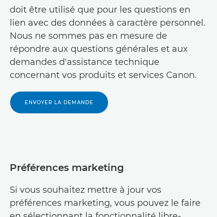
Canon Botswana

doit être utilisé que pour les questions en
Canon Liban

lien avec des données à caractère personnel.
Canon Burkina Faso

Nous ne sommes pas en mesure de
Canon Moyen-Orient - anglais

Canon Burundi
répondre aux questions générales et aux

Canon Moyen-Orient - arabe

demandes d'assistance technique
Canon Cameroun

concernant vos produits et services Canon.
Canon Oman

Canon Cango Brazzaville

Canon Arabie Saoudite
ENVOYER LA DEMANDE

Canon Cap-Vert

Canon Turquie

Canon République centrafricaine

Canon EAU

Canon Europe centrale et orientale

Préférences marketing
Canon Yémen

Canon Afrique centrale et du Nord -

Canon Israel
Si vous souhaitez mettre à jour vos
anglais

préférences marketing, vous pouvez le faire
Canon Qatar
Canon Afrique centrale et du Nord -

en sélectionnant la fonctionnalité libre-