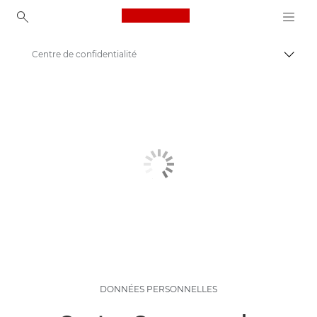
Canon Logo, back to ho
Centre de confidentialité
Bascul
Canon
DONNÉES PERSONNELLES