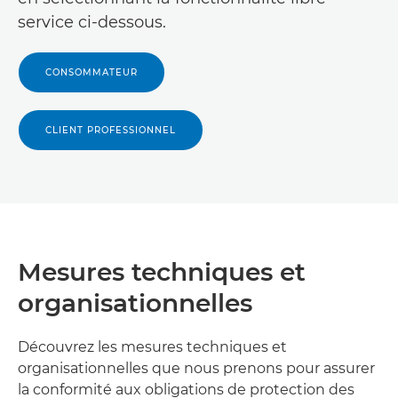

français
service ci-dessous.
Canon Tchad

CONSOMMATEUR
Canon Comores

Canon Crna Gora / Monténégro
CLIENT PROFESSIONNEL

Canon Djibouti

Canon RD Congo

Canon Égypte

Mesures techniques et
Canon Guinée équatoriale
organisationnelles

Canon Érythrée

Découvrez les mesures techniques et
organisationnelles que nous prenons pour assurer
Canon Éthiopie

la conformité aux obligations de protection des