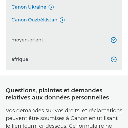
Canon Ukraine

Canon Ouzbékistan

moyen-orient

Canon Bahreïn
afrique


Canon Émirats arabes unis

Canon Albanie

Canon Iran

Questions, plaintes et demandes
Canon Algérie

relatives aux données personnelles
Canon Irak

Canon Angola

Vos demandes sur vos droits, et réclamations
Canon Jordanie

Canon Bénin
peuvent être soumises à Canon en utilisant

Canon Koweït

le lien fourni ci-dessous. Ce formulaire ne