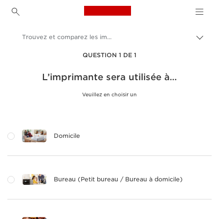
Canon Logo, back to h
Trouvez et comparez les imprimantes Canon pour le domicile ou le bureau
Bascu
entre
Canon
QUESTION 1 DE 1
les
fils
Imprimantes Canon
L’imprimante sera utilisée à…
d'Ari
Veuillez en choisir un
Domicile
Bureau (Petit bureau / Bureau à domicile)