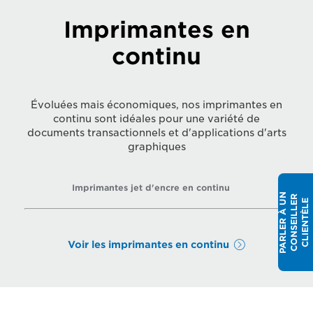
Imprimantes en
continu
Évoluées mais économiques, nos imprimantes en
continu sont idéales pour une variété de
documents transactionnels et d'applications d'arts
graphiques
Imprimantes jet d'encre en continu
P
A
R
L
E
R
À
N
C
O
N
S
E
I
L
L
E
C
L
I
E
N
T
È
L
R
U
E
Voir les imprimantes en continu