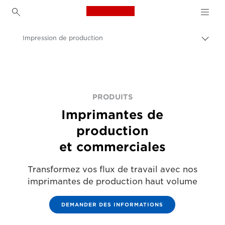
Canon Logo, back to h
Impression de production
Bascu
Canon
Solutions et services
Produits professionnels
PRODUITS
Imprimantes de
production
et commerciales
Transformez vos flux de travail avec nos
imprimantes de production haut volume
DEMANDER DES INFORMATIONS