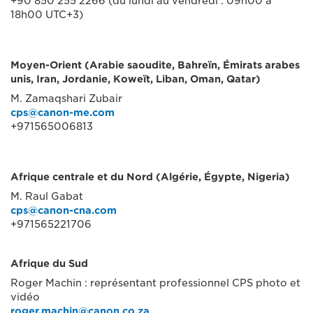
+90 850 255 2266 (du lundi au vendredi : 09h00 à
18h00 UTC+3)
Moyen-Orient (Arabie saoudite, Bahreïn, Émirats arabes
unis, Iran, Jordanie, Koweït, Liban, Oman, Qatar)
M. Zamaqshari Zubair
cps@canon-me.com
+971565006813
Afrique centrale et du Nord (Algérie, Égypte, Nigeria)
M. Raul Gabat
cps@canon-cna.com
+971565221706
Afrique du Sud
Roger Machin : représentant professionnel CPS photo et
vidéo
roger.machin@canon.co.za