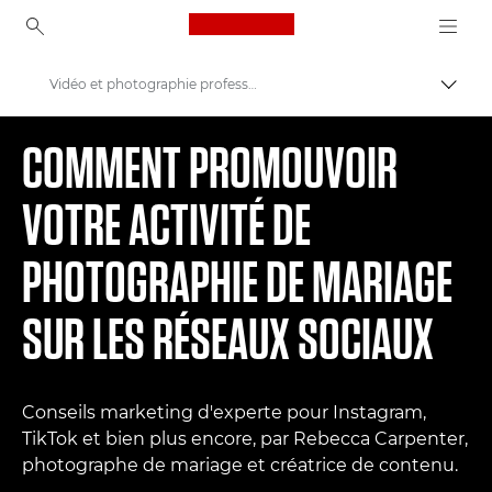
Canon Logo, back to ho
Vidéo et photographie professionnelles
Bascul
Canon
COMMENT PROMOUVOIR
VOTRE ACTIVITÉ DE
PHOTOGRAPHIE DE MARIAGE
SUR LES RÉSEAUX SOCIAUX
Conseils marketing d'experte pour Instagram,
TikTok et bien plus encore, par Rebecca Carpenter,
photographe de mariage et créatrice de contenu.