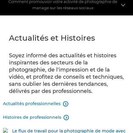
Comment promouvoir votre activité de photographie de
mariage sur les réseaux sociaux
ACTUALITÉS ET HISTOIRES
Actualités et Histoires
BANQUE D'INFORMATIONS
PRODUITS PROFESSIONNELS
Soyez informé des actualités et histoires
inspirantes des secteurs de la
RÉALISÉ AVEC CANON
photographie, de l'impression et de la
vidéo, et profitez de conseils et techniques,
PROGRAMME AMBASSADEURS
sans oublier les dernières tendances,
délivrés par des professionnels.
SOLUTIONS D'ÉQUIPEMENTS AUDIOVISUELS
PROFESSIONNELS
Actualités professionnelles

Histoires de professionnels
CPS
