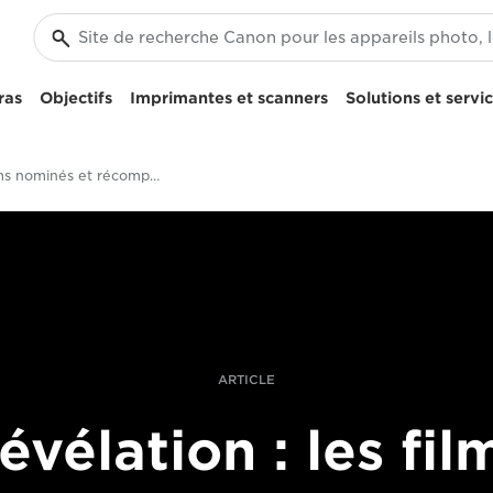
ras
Objectifs
Imprimantes et scanners
Solutions et servi
Les films nominés et récompensés aux Oscars 2020** tournés avec l'équipement Canon
ARTICLE
évélation : les fil