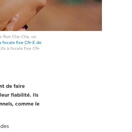
lk Run Cha-Cha, un
à focale fixe CN-E de
tifs à focale fixe CN-
t de faire
ur fiabilité. Ils
onnels, comme le
 des