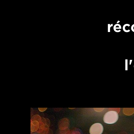
réc
l