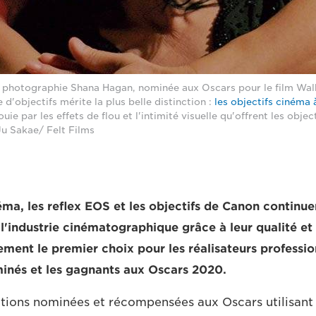
de photographie Shana Hagan, nominée aux Oscars pour le film Wa
 d'objectifs mérite la plus belle distinction :
les objectifs cinéma 
louie par les effets de flou et l'intimité visuelle qu'offrent les objec
Ju Sakae/ Felt Films
ma, les reflex EOS et les objectifs de Canon continuen
l'industrie cinématographique grâce à leur qualité et le
ement le premier choix pour les réalisateurs professi
inés et les gagnants aux Oscars 2020.
tions nominées et récompensées aux Oscars utilisant