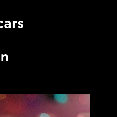
cars
on