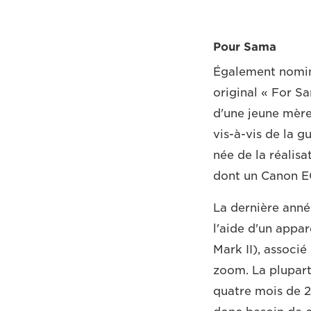
Pour Sama
Également nominé
original « For Sa
d'une jeune mère
vis-à-vis de la g
née de la réalisa
dont un Canon E
La dernière année
l'aide d'un appa
Mark II), associé
zoom. La plupart
quatre mois de 20