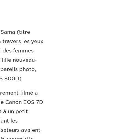
 Sama (titre
à travers les yeux
ti des femmes
 fille nouveau-
ppareils photo,
OS 800D).
èrement filmé à
 le Canon EOS 7D
t à un petit
ant les
lisateurs avaient