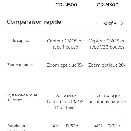
CR-N500
CR-N300
Comparaison rapide
1-2
of
4
Taille capteur
Capteur CMOS de
Capteur CMOS de
type 1 pouce
type 1/2,3 pouces
Zoom optique
Zoom optique 15x
Zoom optique 20×
Système de mise
Découvrez
Technologie
au point
l'autofocus CMOS
autofocus hybride
Dual Pixel
Résolution
4K UHD 30p
4K UHD 30p
maximale