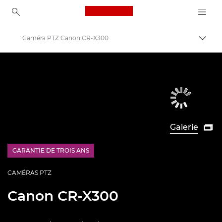
Canon Logo, back to ho
Caméra PTZ Canon CR-X300
Bascul
Canon
Caméras PTZ et caméras de surveillance à distance
Galerie

GARANTIE DE TROIS ANS
£100 Bargeld zurück
CAMÉRAS PTZ
Canon
CR-X300