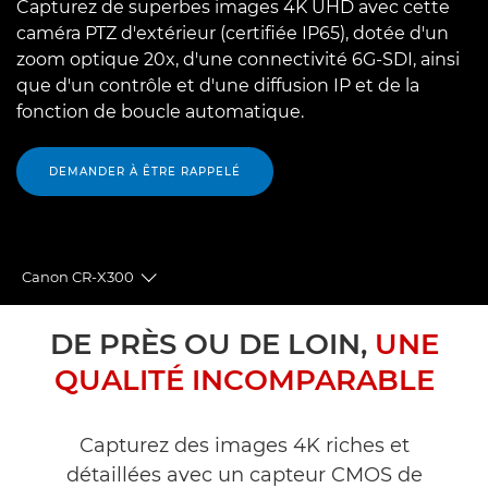
Capturez de superbes images 4K UHD avec cette
caméra PTZ d'extérieur (certifiée IP65), dotée d'un
zoom optique 20x, d'une connectivité 6G-SDI, ainsi
que d'un contrôle et d'une diffusion IP et de la
fonction de boucle automatique.
DEMANDER À ÊTRE RAPPELÉ
Canon CR-X300
Toggle breadcrumbs
Présentation
DE PRÈS OU DE LOIN,
UNE
QUALITÉ INCOMPARABLE
Caractéristiques
Assistance
Capturez des images 4K riches et
détaillées avec un capteur CMOS de