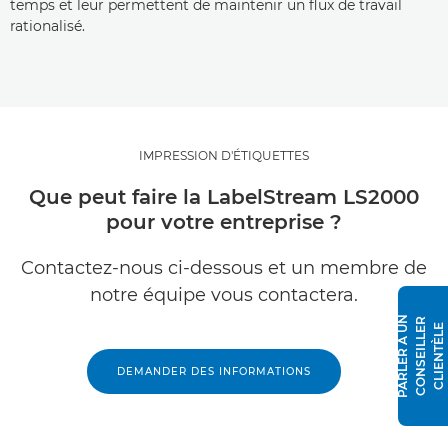
temps et leur permettent de maintenir un flux de travail
rationalisé.
IMPRESSION D'ÉTIQUETTES
Que peut faire la LabelStream LS2000
pour votre entreprise ?
Contactez-nous ci-dessous et un membre de
notre équipe vous contactera.
P
A
R
L
E
R
À
N
C
O
N
S
E
I
L
L
E
R
C
L
I
E
N
T
È
L
U
E
DEMANDER DES INFORMATIONS