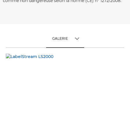
comme non dangereuse selon la norme (CE) n° 1272/2008.
GALERIE
TOGGLE MENU
GALERIE