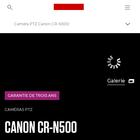
Canon Logo, back to ho
Caméra PTZ Canon CR-N500
Bascul
Canon
Caméras PTZ et caméras de surveillance à distance
Galerie

GARANTIE DE TROIS ANS
£100 Bargeld zurück
CAMÉRAS PTZ
CANON
CR-N500