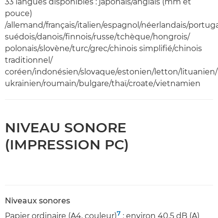
33 langues disponibles : japonais/anglais (mm et
pouce)
/allemand/français/italien/espagnol/néerlandais/portug
suédois/danois/finnois/russe/tchèque/hongrois/
polonais/slovène/turc/grec/chinois simplifié/chinois
traditionnel/
coréen/indonésien/slovaque/estonien/letton/lituanien/
ukrainien/roumain/bulgare/thaï/croate/vietnamien
NIVEAU SONORE
(IMPRESSION PC)
Niveaux sonores
7
Papier ordinaire (A4, couleur)
: environ 40,5 dB (A)