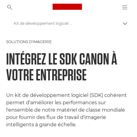
Canon Logo, back to ho
Kit de développement logiciel (SDK)
Bascul
Canon
SOLUTIONS D'IMAGERIE
Solutions et services
INTÉGREZ LE SDK CANON À
Solutions d'imagerie photo et vidéo
VOTRE ENTREPRISE
Un kit de développement logiciel (SDK) cohérent
permet d'améliorer les performances sur
l'ensemble de notre matériel de classe mondiale
pour fournir des flux de travail d'imagerie
intelligents à grande échelle.