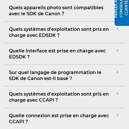
P
A
R
L
E
R
À
N
C
O
N
S
E
I
L
L
E
R
C
L
I
E
N
T
È
L
U
E
Quels appareils photo sont compatibles
avec le SDK de Canon ?
Quels systèmes d'exploitation sont pris en
charge avec EDSDK ?
Quelle interface est prise en charge avec
EDSDK ?
Sur quel langage de programmation le
SDK de Canon est-il basé ?
Quels systèmes d'exploitation sont pris en
charge avec CCAPI ?
Quelle connexion est prise en charge avec
CCAPI ?