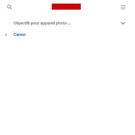
Canon Logo, back to ho
Objectifs pour appareil photo Canon
Bascul
Canon