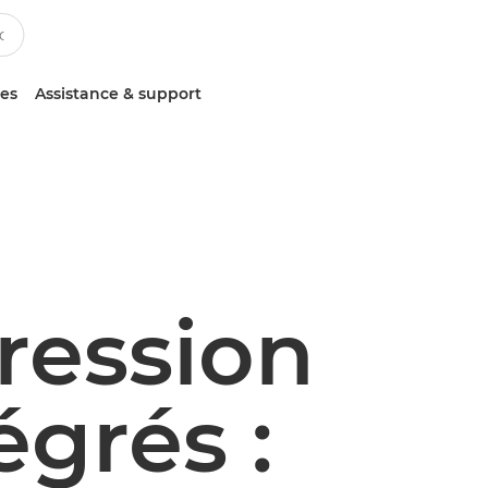
ces
Assistance & support
pression
égrés :