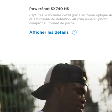
PowerShot SX740 HS
Capturez le moindre détail grâce au zoom optique 4
et à l'ultra-haute définition 4K d'un appareil photo
compact au format de poche.
Afficher les détails