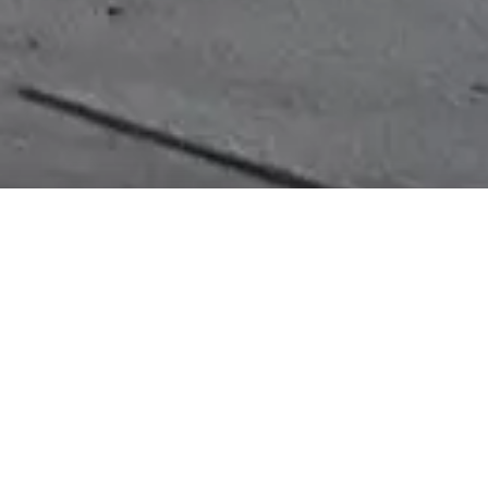
EOS M6 MARK II
Une réactivité sans faille
apide et réactif, l'EOS M6 Mark II sera prêt
pour tous vos moments de créativité. Avec