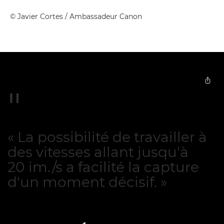
©
Javier Cortes
/ Ambassadeur Canon
« La possibilité de travailler à
des vitesses allant jusqu'à
20 im./s a facilité la capture
d'un moment décisif. »