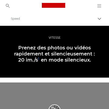
Canon Logo, back to ho
Speed
Bascul
Canon
Appareils photo numériques
VITESSE
EOS R6
Prenez des photos ou vidéos
rapidement et silencieusement :
1
20 im./s
en mode silencieux.