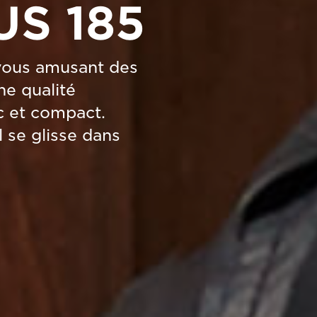
US 185
 vous amusant des
ne qualité
c et compact.
 se glisse dans