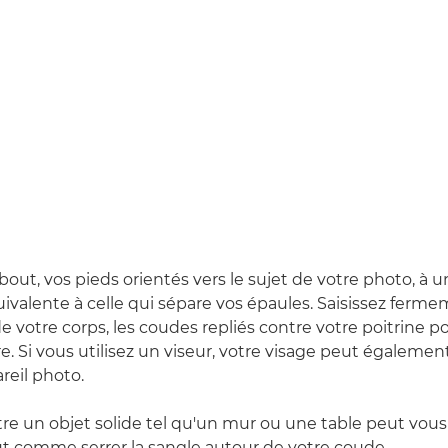
out, vos pieds orientés vers le sujet de votre photo, à 
valente à celle qui sépare vos épaules. Saisissez fermem
e votre corps, les coudes repliés contre votre poitrine p
. Si vous utilisez un viseur, votre visage peut également
areil photo.
re un objet solide tel qu'un mur ou une table peut vous
t comme serrer la sangle autour de votre coude.