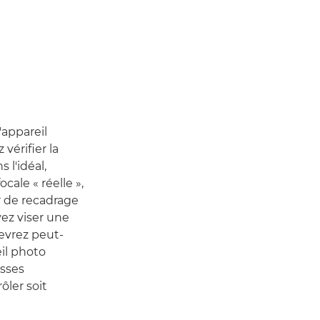
'appareil
vérifier la
 l'idéal,
cale « réelle »,
ur de recadrage
ez viser une
devrez peut-
eil photo
esses
ôler soit