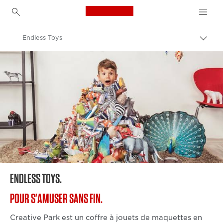
Canon Logo, back to h
Endless Toys
Bascu
entre
Canon
les
fils
d'Ari
ENDLESS TOYS.
POUR S'AMUSER SANS FIN.
Creative Park est un coffre à jouets de maquettes en