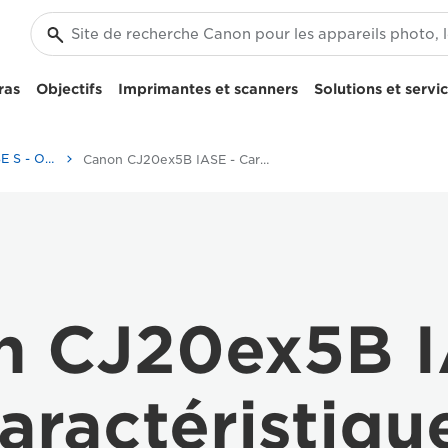
ras
Objectifs
Imprimantes et scanners
Solutions et servi
Canon CJ20ex5B IASE S - Objectifs Broadcast
Canon CJ20ex5B IASE - Caractéristiques des objectifs Broadcast
n CJ20ex5B I
aractéristiqu