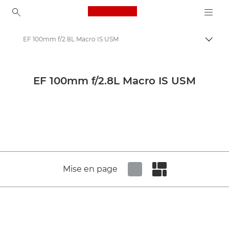
Canon Logo, back to ho
EF 100mm f/2.8L Macro IS USM
Bascul
Canon
Objectifs pour appareil photo Canon
EF 100mm f/2.8L Macro IS USM
Canon EF 100mm f/2.8L Macro IS USM - Objectifs - Objectifs photo
Mise en page
Set tiled view
Set masonry view