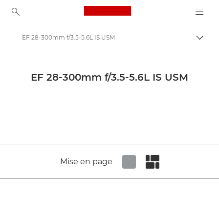
Canon Logo, back to ho
EF 28-300mm f/3.5-5.6L IS USM
Bascul
Canon
Objectifs pour appareil photo Canon
EF 28-300mm f/3.5-5.6L IS USM
Canon EF 28-300mm f/3.5-5.6L IS USM - Lenses - Camera & Photo lenses
Mise en page
Set tiled view
Set masonry view