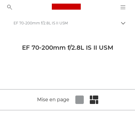
Canon Logo, back to ho
EF 70-200mm f/2.8L IS II USM
Bascul
Canon
Objectifs pour appareil photo Canon
EF 70-200mm f/2.8L IS II USM
Canon EF 70-200mm f/2.8L IS II USM - Objectifs - Objectifs photo
Mise en page
Set tiled view
Set masonry view