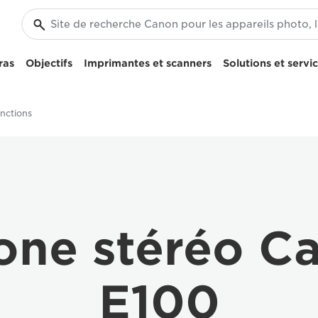
ras
Objectifs
Imprimantes et scanners
Solutions et servi
onctions
one stéréo C
E100