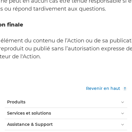
ne peut en aucun cas être tenue responsable si e
s ou répond tardivement aux questions.
on finale
 élément du contenu de l’Action ou de sa publicat
reproduit ou publié sans l’autorisation expresse d
teur de l'Action.
Revenir en haut
Produits
Services et solutions
Assistance & Support