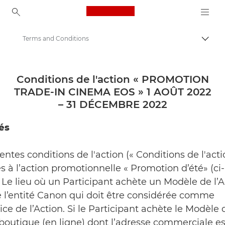
Canon Logo, back to ho
Terms and Conditions
Bascul
Canon
Remboursement Canon | Offres | Bons plans
Conditions de l'action « PROMOTION
TRADE-IN CINEMA EOS » 1 AOÛT 2022
cinemaeos-tradein
– 31 DÉCEMBRE 2022
és
sentes conditions de l'action (« Conditions de l'acti
s à l’action promotionnelle « Promotion d’été» (ci-
). Le lieu où un Participant achète un Modèle de l’
 l’entité Canon qui doit être considérée comme
ice de l’Action. Si le Participant achète le Modèle 
boutique (en ligne) dont l’adresse commerciale es