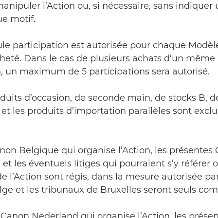
anipuler l’Action ou, si nécessaire, sans indiquer
e motif.
ule participation est autorisée pour chaque Modèl
acheté. Dans le cas de plusieurs achats d’un mêm
n, un maximum de 5 participations sera autorisé.
oduits d’occasion, de seconde main, de stocks B, d
et les produits d’importation parallèles sont excl
anon Belgique qui organise l’Action, les présentes
 et les éventuels litiges qui pourraient s’y référer 
e l’Action sont régis, dans la mesure autorisée par 
elge et les tribunaux de Bruxelles seront seuls co
st Canon Nederland qui organise l’Action, les prése