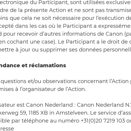
lectronique du Participant, sont utilisées exclusi
dre de la présente Action et ne sont pas transmis
oins que cela ne soit nécessaire pour l’exécution d
xcepté dans les cas où le Participant a expressém
d pour recevoir d’autres informations de Canon (p
n cochant une case). Le Participant a le droit de 
 mettre à jour ou supprimer ses données personnell
ndance et réclamations
 questions et/ou observations concernant l’Action
mises à l’organisateur de l’Action.
nisateur est Canon Nederland : Canon Nederland N.
erweg 59, 1185 XB in Amstelveen. Le service d’ass
ible par téléphone au numéro +31(0)20 7219 103 o
dresse