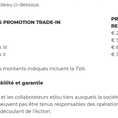
bleau ci-dessous.
PR
S PROMOTION TRADE-IN
RE
€ 
€ 
III
€ 
 II
€ 
es montants indiqués incluent la TVA.
ilité et garantie
et les collaborateurs et/ou tiers auxquels la société
peuvent pas être tenus responsables des opération
découlant de l’Action.