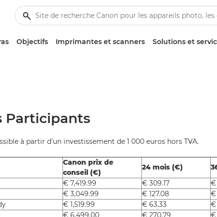
ras
Objectifs
Imprimantes et scanners
Solutions et servi
 Participants
ssible à partir d'un investissement de 1 000 euros hors TVA.
Canon prix de
24 mois (€)
3
conseil (€)
€ 7,419.99
€ 309.17
€
€ 3,049.99
€ 127.08
€
dy
€ 1,519.99
€ 63.33
€
€ 6,499.00
€ 270.79
€