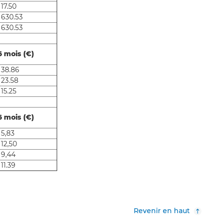
 17.50
 630.53
 630.53
6 mois (€)
 38.86
 23.58
 15.25
6 mois (€)
 5,83
 12,50
 9,44
11.39
Revenir en haut