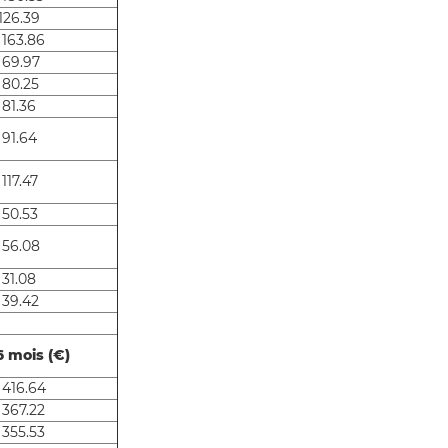
126.39
 163.86
 69.97
 80.25
 81.36
 91.64
117.47
 50.53
 56.08
 31.08
 39.42
6 mois (€)
 416.64
 367.22
 355.53