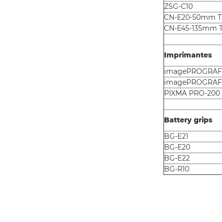
ZSG-C10
CN-E20-50mm T2
CN-E45-135mm T
Imprimantes
imagePROGRAF
imagePROGRAF
PIXMA PRO-200
Battery grips
BG-E21
BG-E20
BG-E22
BG-R10