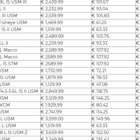
L IS USM III
€ 2,439.99
€ 101.67
€
 II
€ 2,232.99
€ 93.04
€
 III USM
€ 2,539.99
€ 105.83
€
 Fisheye USM
€ 1,469.99
€ 61.25
€
 IS II USM
€ 1,519.99
€ 63.33
€
€ 2,489.99
€ 103.75
€
L II
€ 2,239.99
€ 93.33
€
8L Macro
€ 2,589.99
€ 107.92
€
8L Macro
€ 2589.99
€ 107.92
€
L IS STM
€ 2589.99
€ 107.92
€
 USM
€ 1,732.99
€ 72.21
€
 IS USM
€ 1,879.99
€ 78.33
€
I USM
€ 1,129.99
€ 47.08
€
.5-5.6L IS II USM
€ 2,849.99
€ 118.75
€
 USM
€ 3,509.99
€ 146.25
€
L VCM
€ 1.929,99
€ 80,42
€
 USM
€ 2,741.99
€ 114.25
€
 L USM
€ 3,599.00
€ 149.96
€
4 L USM
€ 1,519.99
€ 63.33
€
8 L IS USM Z
€ 3,659.99
€ 152.50
€
 USM
€ 3,249.99
€ 135.42
€