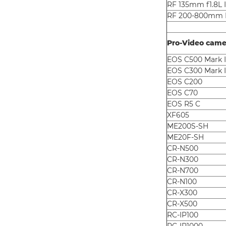
RF 135mm f1.8L 
RF 200-800mm F
Pro-Video came
EOS C500 Mark I
EOS C300 Mark I
EOS C200
EOS C70
EOS R5 C
XF605
ME200S-SH
ME20F-SH
CR-N500
CR-N300
CR-N700
CR-N100
CR-X300
CR-X500
RC-IP100