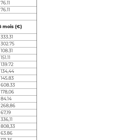
76.11
76.11
6 mois (€)
 333.31
 302.75
 108.31
151.11
 139.72
 134,44
 145.83
 608.33
 178,06
 84.14
 268,86
 67,19
 336,11
 808,33
 63.86