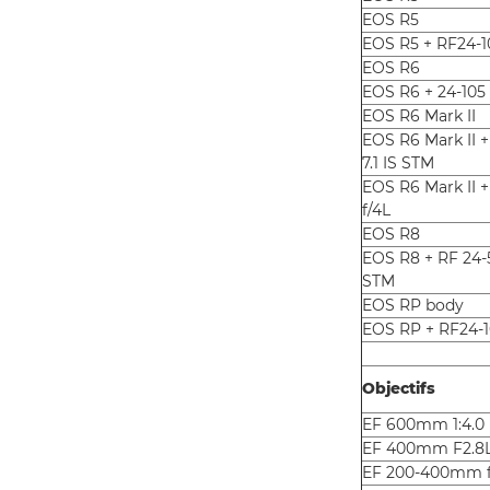
EOS R5
EOS R5 + RF24-
EOS R6
EOS R6 + 24-105
EOS R6 Mark II
EOS R6 Mark II 
7.1 IS STM
EOS R6 Mark II 
f/4L
EOS R8
EOS R8 + RF 24-
STM
EOS RP body
EOS RP + RF24
Objectifs
EF 600mm 1:4.0 L
EF 400mm F2.8L I
EF 200-400mm f/