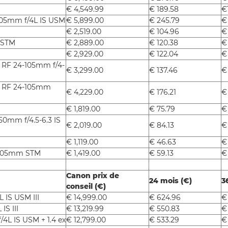
€ 4,549.99
€ 189.58
€
105mm f/4L IS USM
€ 5,899.00
€ 245.79
€
€ 2,519.00
€ 104.96
€
 STM
€ 2,889.00
€ 120.38
€
€ 2,929.00
€ 122.04
€
+ RF 24-105mm f/4-
€ 3,299.00
€ 137.46
€
+ RF 24-105mm
€ 4,229.00
€ 176.21
€ 
€ 1,819.00
€ 75.79
€
50mm f/4.5-6.3 IS
€ 2,019.00
€ 84.13
€
€ 1,119.00
€ 46.63
€
-105mm STM
€ 1,419.00
€ 59.13
€
Canon prix de
24 mois (€)
3
conseil (€)
 IS USM III
€ 14,999.00
€ 624.96
€
S III
€ 13,219.99
€ 550.83
€
4L IS USM + 1.4 ex
€ 12,799.00
€ 533.29
€