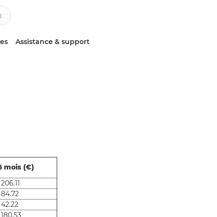
ces
Assistance & support
6 mois (€)
 206.11
 84.72
 42.22
 180.53