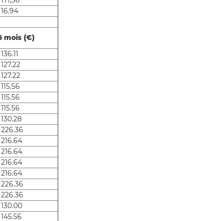
 171,36
 16.94
6 mois (€)
136.11
 127.22
 127.22
 115.56
 115.56
 115.56
 130.28
 226.36
 216.64
 216.64
 216.64
 216.64
 226.36
 226.36
 130.00
 145.56