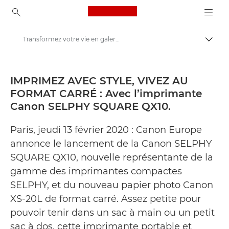
Canon Logo, back to ho
Transformez votre vie en galerie avec SELPHY SQUARE QX10 de Canon - Centre de presse Canon
Bascul
Canon
Presse
IMPRIMEZ AVEC STYLE, VIVEZ AU
FORMAT CARRÉ : Avec l’imprimante
Communiqués de presse - Centre de presse Canon
Canon SELPHY SQUARE QX10.
Paris, jeudi 13 février 2020 : Canon Europe
annonce le lancement de la Canon SELPHY
SQUARE QX10, nouvelle représentante de la
gamme des imprimantes compactes
SELPHY, et du nouveau papier photo Canon
XS-20L de format carré. Assez petite pour
pouvoir tenir dans un sac à main ou un petit
sac à dos, cette imprimante portable et