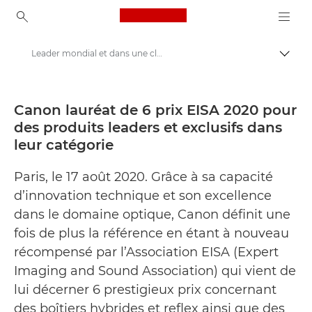
Canon Logo, back to ho
Leader mondial et dans une classe à part - Canon remporte six prix EISA 2020 - Centre de presse Canon
Bascul
Canon
Presse
Canon lauréat de 6 prix EISA 2020 pour
des produits leaders et exclusifs dans
Communiqués de presse - Centre de presse Canon
leur catégorie
Paris, le 17 août 2020. Grâce à sa capacité
d’innovation technique et son excellence
dans le domaine optique, Canon définit une
fois de plus la référence en étant à nouveau
récompensé par l’Association EISA (Expert
Imaging and Sound Association) qui vient de
lui décerner 6 prestigieux prix concernant
des boîtiers hybrides et reflex ainsi que des