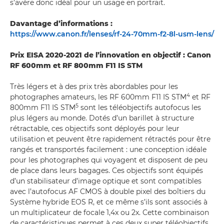
s’avère donc idéal pour un usage en portrait.
Davantage d’informations :
https://www.canon.fr/lenses/rf-24-70mm-f2-8l-usm-lens/
Prix EISA 2020-2021 de l’innovation en objectif : Canon
RF 600mm et RF 800mm F11 IS STM
Très légers et à des prix très abordables pour les
4
photographes amateurs, les RF 600mm F11 IS STM
et RF
5
800mm F11 IS STM
sont les téléobjectifs autofocus les
plus légers au monde. Dotés d’un barillet à structure
rétractable, ces objectifs sont déployés pour leur
utilisation et peuvent être rapidement rétractés pour être
rangés et transportés facilement : une conception idéale
pour les photographes qui voyagent et disposent de peu
de place dans leurs bagages. Ces objectifs sont équipés
d’un stabilisateur d’image optique et sont compatibles
avec l’autofocus AF CMOS à double pixel des boîtiers du
Système hybride EOS R, et ce même s’ils sont associés à
un multiplicateur de focale 1,4x ou 2x. Cette combinaison
de caractéristiques permet à ces deux super téléobjectifs