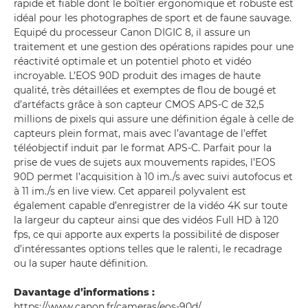
rapide et fiable dont le boîtier ergonomique et robuste est
idéal pour les photographes de sport et de faune sauvage.
Equipé du processeur Canon DIGIC 8, il assure un
traitement et une gestion des opérations rapides pour une
réactivité optimale et un potentiel photo et vidéo
incroyable. L’EOS 90D produit des images de haute
qualité, très détaillées et exemptes de flou de bougé et
d’artéfacts grâce à son capteur CMOS APS-C de 32,5
millions de pixels qui assure une définition égale à celle de
capteurs plein format, mais avec l’avantage de l’effet
téléobjectif induit par le format APS-C. Parfait pour la
prise de vues de sujets aux mouvements rapides, l’EOS
90D permet l’acquisition à 10 im./s avec suivi autofocus et
à 11 im./s en live view. Cet appareil polyvalent est
également capable d’enregistrer de la vidéo 4K sur toute
la largeur du capteur ainsi que des vidéos Full HD à 120
fps, ce qui apporte aux experts la possibilité de disposer
d’intéressantes options telles que le ralenti, le recadrage
ou la super haute définition.
Davantage d’informations :
https://www.canon.fr/cameras/eos-90d/