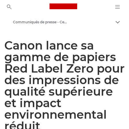
Canon Logo, back to ho
Communiqués de presse - Centre de presse Canon
Bascul
Canon
Canon lance sa
Presse
gamme de papiers
Red Label Zero pour
des impressions de
qualité supérieure
et impact
environnemental
réduit